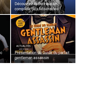
Découvrez la distribution
complète des Misérables !
ACTUALITÉS
ec
Présentation du Guide du parfait
gentleman assassin