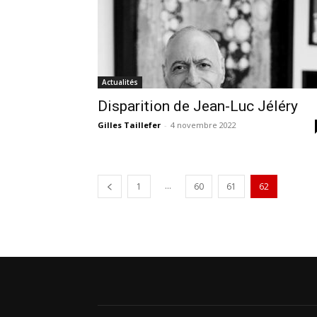
Actualités
Disparition de Jean-Luc Jéléry
Gilles Taillefer
-
4 novembre 2022
...
1
60
61
62