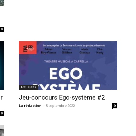
0
Actualités
ur
Jeu-concours Ego-système #2
La rédaction
-
5 septembre 2022
0
0