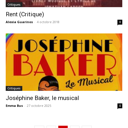
Critiques
Rent (Critique)
Alexia Guarinos
-
4 octobre 2018
0
Critiques
Joséphine Baker, le musical
Emma Bus
-
27 octobre 2025
0