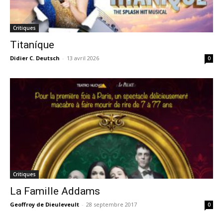
Critiques
Titaníque
Didier C. Deutsch
-
13 avril 2026
0
Critiques
La Famille Addams
Geoffroy de Dieuleveult
-
28 septembre 2017
0