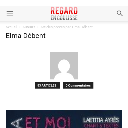
Accueil
Auteurs
Articles postés par Elma Débent
Elma Débent
53 ARTICLES
0 Commentaires