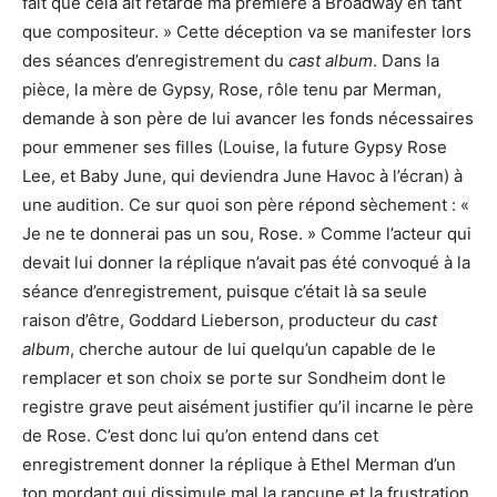
fait que cela ait retardé ma première à Broadway en tant
que compositeur. » Cette déception va se manifester lors
des séances d’enregistrement du
cast album
. Dans la
pièce, la mère de Gypsy, Rose, rôle tenu par Merman,
demande à son père de lui avancer les fonds nécessaires
pour emmener ses filles (Louise, la future Gypsy Rose
Lee, et Baby June, qui deviendra June Havoc à l’écran) à
une audition. Ce sur quoi son père répond sèchement : «
Je ne te donnerai pas un sou, Rose. » Comme l’acteur qui
devait lui donner la réplique n’avait pas été convoqué à la
séance d’enregistrement, puisque c’était là sa seule
raison d’être, Goddard Lieberson, producteur du
cast
album
, cherche autour de lui quelqu’un capable de le
remplacer et son choix se porte sur Sondheim dont le
registre grave peut aisément justifier qu’il incarne le père
de Rose. C’est donc lui qu’on entend dans cet
enregistrement donner la réplique à Ethel Merman d’un
ton mordant qui dissimule mal la rancune et la frustration