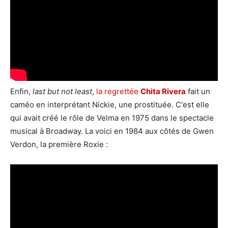
Enfin,
last but not least
,
la regrettée
Chita Rivera
fait un
caméo en interprétant Nickie, une prostituée. C'est elle
qui avait créé le rôle de Velma en 1975 dans le spectacle
musical à Broadway. La voici en 1984 aux côtés de Gwen
Verdon, la première Roxie :