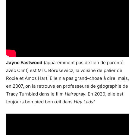
Jayne Eastwood
(apparemment pas de lien de parenté
avec Clint) est Mrs. Borusewicz, la voisine de palier de
Roxie et Amos Hart. Elle n'a pas grand-chose à dire, mais,
en 2007, on la retrouve en professeure de géographie de
Tracy Turnblad dans le film
Hairspray
. En 2020, elle est
toujours bon pied bon œil dans
Hey Lady!