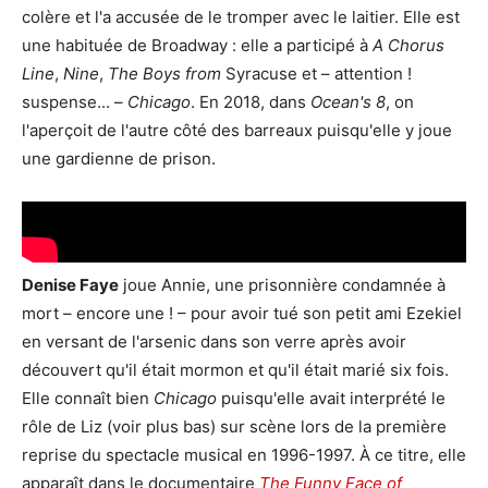
colère et l'a accusée de le tromper avec le laitier. Elle est
une habituée de Broadway : elle a participé à
A Chorus
Line
,
Nine
,
The Boys from
Syracuse et – attention !
suspense... –
Chicago
. En 2018, dans
Ocean's 8
, on
l'aperçoit de l'autre côté des barreaux puisqu'elle y joue
une gardienne de prison.
Denise Faye
joue Annie, une prisonnière condamnée à
mort – encore une ! – pour avoir tué son petit ami Ezekiel
en versant de l'arsenic dans son verre après avoir
découvert qu'il était mormon et qu'il était marié six fois.
Elle connaît bien
Chicago
puisqu'elle avait interprété le
rôle de Liz (voir plus bas) sur scène lors de la première
reprise du spectacle musical en 1996-1997. À ce titre, elle
apparaît dans le documentaire
The Funny Face of