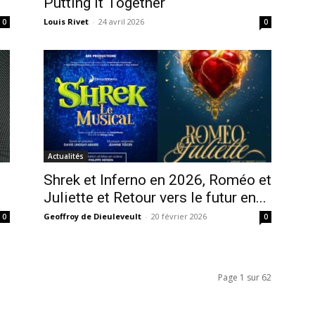
Putting It Together
Louis Rivet
-
24 avril 2026
0
0
Actualités
Shrek et Inferno en 2026, Roméo et
Juliette et Retour vers le futur en...
Geoffroy de Dieuleveult
-
20 février 2026
0
0
Page 1 sur 62