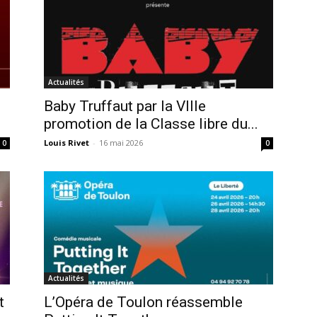
Actualités
Baby Truffaut par la VIIIe
promotion de la Classe libre du...
Louis Rivet
-
16 mai 2026
0
0
Actualités
t
L’Opéra de Toulon réassemble