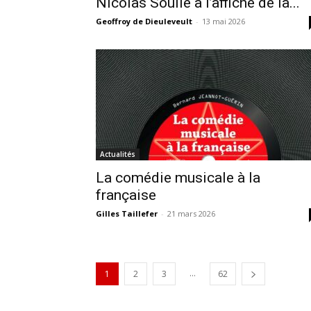
Nicolas Soulié à l’affiche de la...
Geoffroy de Dieuleveult
-
13 mai 2026
Actualités
La comédie musicale à la
française
Gilles Taillefer
-
21 mars 2026
...
1
2
3
62