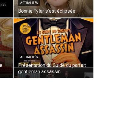
ACTUALITÉS
urs
Bonnie Tyler s’est éclipsée
ACTUALITÉS
8e
Présentation du Guide du parfait
gentleman assassin