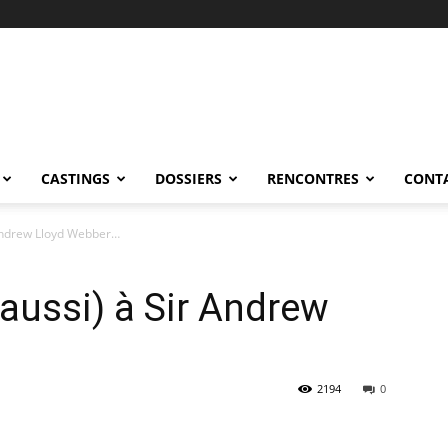
CASTINGS
DOSSIERS
RENCONTRES
CONT
 Andrew Lloyd Webber…
(aussi) à Sir Andrew
2194
0