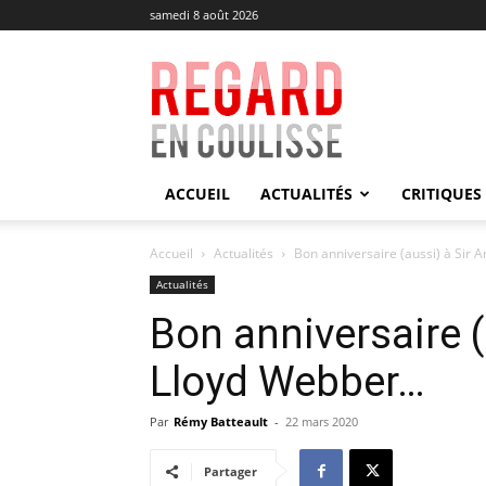
samedi 8 août 2026
Regard
en
Coulisse
ACCUEIL
ACTUALITÉS
CRITIQUES
Accueil
Actualités
Bon anniversaire (aussi) à Sir
Actualités
Bon anniversaire 
Lloyd Webber…
Par
Rémy Batteault
-
22 mars 2020
Partager