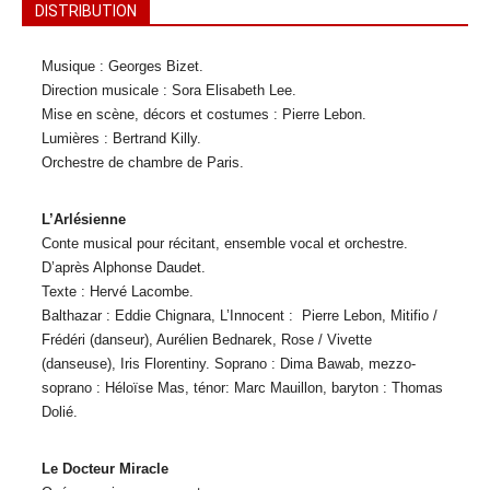
DISTRIBUTION
Musique : Georges Bizet.
Direction musicale : Sora Elisabeth Lee.
Mise en scène, décors et costumes : Pierre Lebon.
Lumières : Bertrand Killy.
Orchestre de chambre de Paris.
L’Arlésienne
Conte musical pour récitant, ensemble vocal et orchestre.
D’après Alphonse Daudet.
Texte : Hervé Lacombe.
Balthazar : Eddie Chignara, L’Innocent : Pierre Lebon, Mitifio /
Frédéri (danseur), Aurélien Bednarek, Rose / Vivette
(danseuse), Iris Florentiny. Soprano : Dima Bawab, mezzo-
soprano : Héloïse Mas, ténor: Marc Mauillon, baryton : Thomas
Dolié.
Le Docteur Miracle