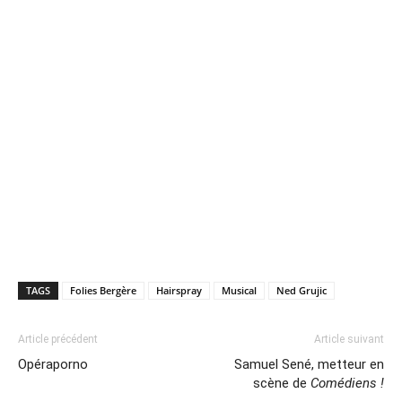
TAGS
Folies Bergère
Hairspray
Musical
Ned Grujic
Article précédent
Article suivant
Opéraporno
Samuel Sené, metteur en
scène de
Comédiens !