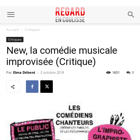
Accueil
Critiques
Critiques
New, la comédie musicale
improvisée (Critique)
Par
Elma Débent
-
2 octobre 2018
1651
0