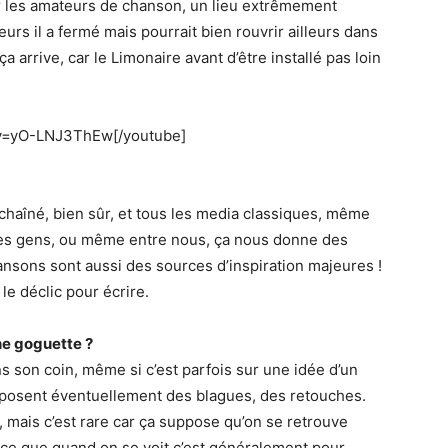
r les amateurs de chanson, un lieu extrêmement
eurs il a fermé mais pourrait bien rouvrir ailleurs dans
a arrive, car le Limonaire avant d’être installé pas loin
?v=yO-LNJ3ThEw[/youtube]
haîné, bien sûr, et tous les media classiques, même
 les gens, ou même entre nous, ça nous donne des
hansons sont aussi des sources d’inspiration majeures !
le déclic pour écrire.
ne goguette ?
s son coin, même si c’est parfois sur une idée d’un
roposent éventuellement des blagues, des retouches.
3, mais c’est rare car ça suppose qu’on se retrouve
rce que quand on se voit c’est généralement pour