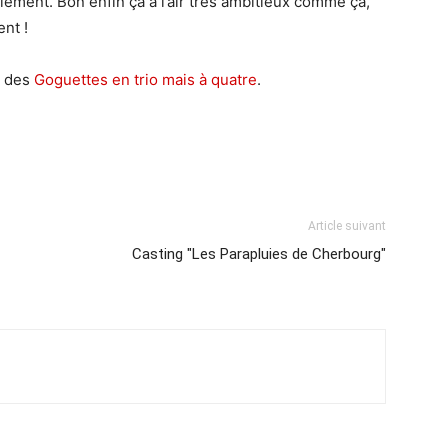
lement. Bon enfin ça a l’air très ambitieux comme ça,
nt !
e des
Goguettes en trio mais à quatre
.
Article suivant
Casting "Les Parapluies de Cherbourg"