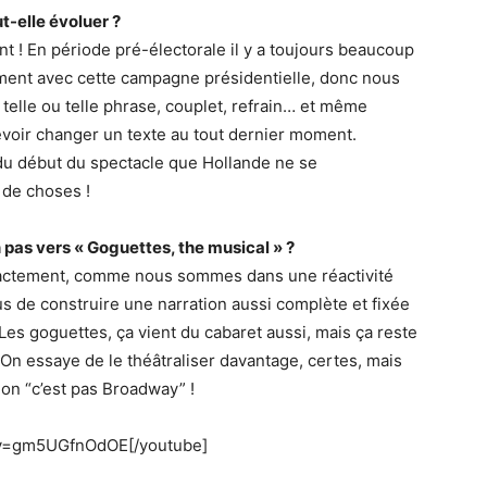
t-elle évoluer ?
nt ! En période pré-électorale il y a toujours beaucoup
ment avec cette campagne présidentielle, donc nous
elle ou telle phrase, couplet, refrain… et même
 devoir changer un texte au tout dernier moment.
du début du spectacle que Hollande ne se
 de choses !
as vers « Goguettes, the musical » ?
 exactement, comme nous sommes dans une réactivité
nous de construire une narration aussi complète et fixée
es goguettes, ça vient du cabaret aussi, mais ça reste
 On essaye de le théâtraliser davantage, certes, mais
non “c’est pas Broadway” !
?v=gm5UGfnOdOE[/youtube]