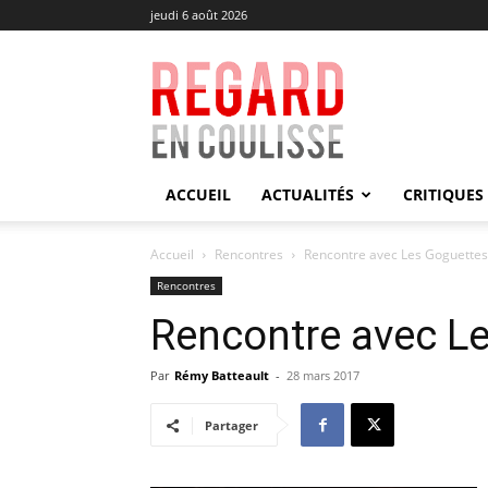
jeudi 6 août 2026
Regard
en
Coulisse
ACCUEIL
ACTUALITÉS
CRITIQUES
Accueil
Rencontres
Rencontre avec Les Goguettes
Rencontres
Rencontre avec L
Par
Rémy Batteault
-
28 mars 2017
Partager