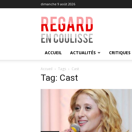
dimanche 9 août 2026
Regard
en
Coulisse
ACCUEIL
ACTUALITÉS
CRITIQUES
Accueil
Tags
Cast
Tag: Cast