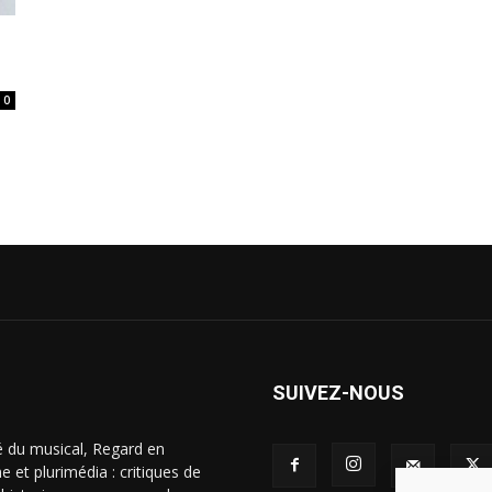
0
SUIVEZ-NOUS
é du musical, Regard en
 et plurimédia : critiques de