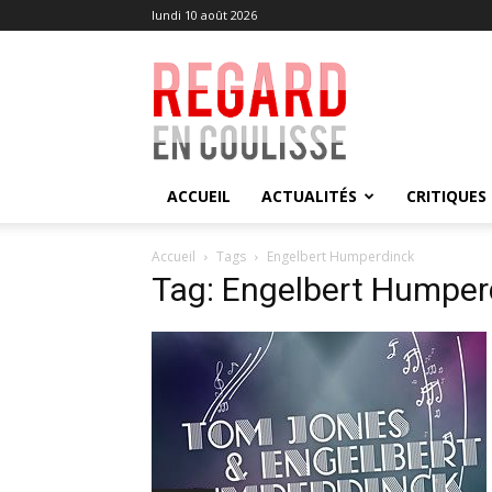
lundi 10 août 2026
Regard
en
Coulisse
ACCUEIL
ACTUALITÉS
CRITIQUES
Accueil
Tags
Engelbert Humperdinck
Tag: Engelbert Humper