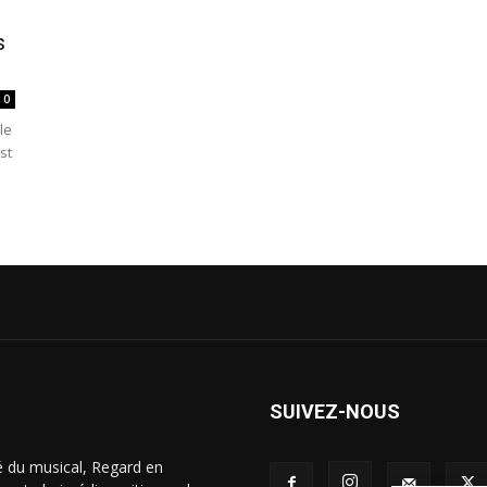
s
0
le
st
SUIVEZ-NOUS
é du musical, Regard en