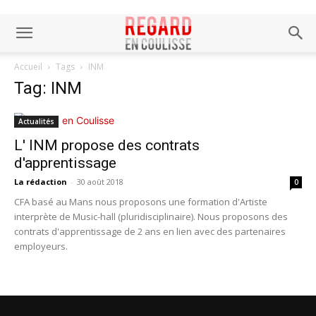
Accueil
Tags
INM
Tag: INM
Actualités
L' INM propose des contrats
d'apprentissage
La rédaction
-
30 août 2018
0
CFA basé au Mans nous proposons une formation d'Artiste
interprète de Music-hall (pluridisciplinaire). Nous proposons des
contrats d'apprentissage de 2 ans en lien avec des partenaires
employeurs.