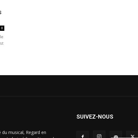
s
0
le
st
SUIVEZ-NOUS
é du musical, Regard en