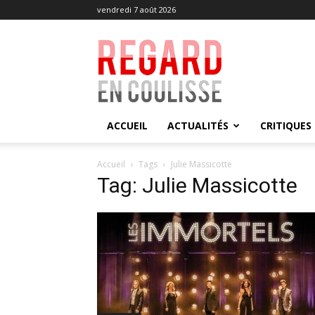
vendredi 7 août 2026
Regard
en
Coulisse
ACCUEIL
ACTUALITÉS
CRITIQUES
Accueil
Tags
Julie Massicotte
Tag: Julie Massicotte