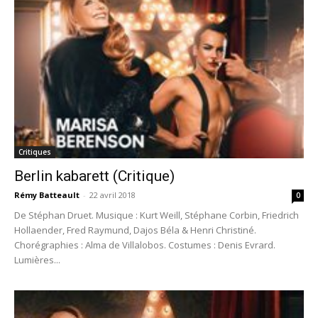
Critiques
Berlin kabarett (Critique)
Rémy Batteault
-
22 avril 2018
0
De Stéphan Druet. Musique : Kurt Weill, Stéphane Corbin, Friedrich
Hollaender, Fred Raymund, Dajos Béla & Henri Christiné.
Chorégraphies : Alma de Villalobos. Costumes : Denis Evrard.
Lumières...