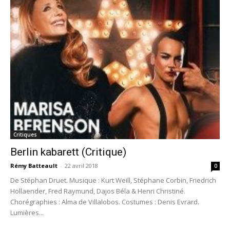
Critiques
Berlin kabarett (Critique)
Rémy Batteault
-
22 avril 2018
0
De Stéphan Druet. Musique : Kurt Weill, Stéphane Corbin, Friedrich
Hollaender, Fred Raymund, Dajos Béla & Henri Christiné.
Chorégraphies : Alma de Villalobos. Costumes : Denis Evrard.
Lumières...