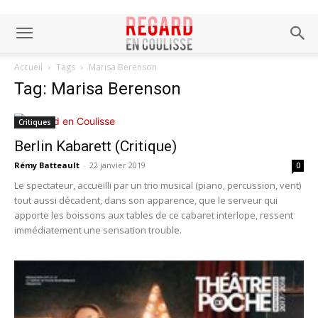
Accueil
Tags
Marisa Berenson
Tag: Marisa Berenson
Critiques
Berlin Kabarett (Critique)
Rémy Batteault
-
22 janvier 2019
0
Le spectateur, accueilli par un trio musical (piano, percussion, vent)
tout aussi décadent, dans son apparence, que le serveur qui
apporte les boissons aux tables de ce cabaret interlope, ressent
immédiatement une sensation trouble.