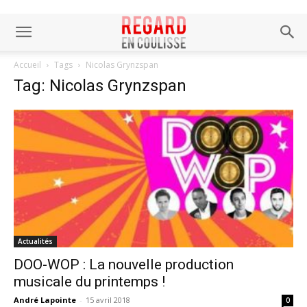
Accueil
Tags
Nicolas Grynzspan
Tag: Nicolas Grynzspan
Actualités
DOO-WOP : La nouvelle production
musicale du printemps !
André Lapointe
-
15 avril 2018
0