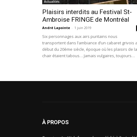
Actualités
Plaisirs interdits au Festival St-
Ambroise FRINGE de Montréal
André Lapointe
-
1 juin 2019
Six personnages aux airs puritains nous
transportent dans l’ambiance d’un cabaret grivois 
début du 20ème siècle, époque où les plaisirs de l
chair étaient tabous… Jamais vulgaires, toujours
grivois, ils vous surprendront par leurs propos...
Oreilles chastes s’abstenir.
À PROPOS