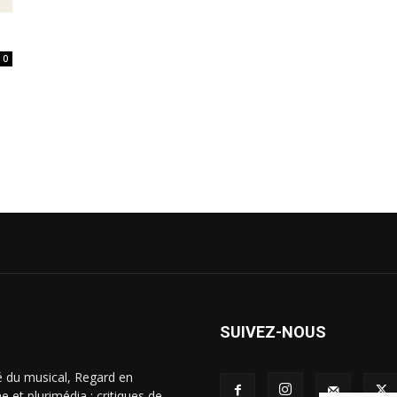
0
SUIVEZ-NOUS
é du musical, Regard en
 et plurimédia : critiques de