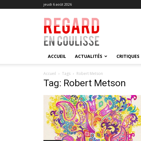
jeudi 6 août 2026
Regard
en
Coulisse
ACCUEIL
ACTUALITÉS
CRITIQUES
Accueil
Tags
Robert Metson
Tag: Robert Metson