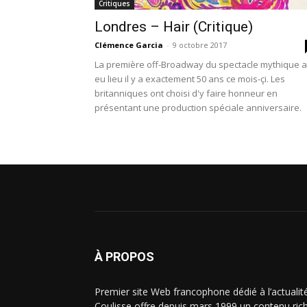
Critiques
Londres – Hair (Critique)
Clémence Garcia
-
9 octobre 2017
La première off-Broadway du spectacle mythique a
eu lieu il y a exactement 50 ans ce mois-çi. Les
britanniques ont choisi d'y faire honneur en
présentant une production spéciale anniversaire.
À PROPOS
Premier site Web francophone dédié à l’actualit
Coulisse offre depuis mars 1999 un contenu riche