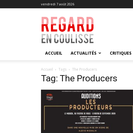
vendredi 7 août 2026
Regard
en
Coulisse
ACCUEIL
ACTUALITÉS
CRITIQUES
Accueil
Tags
The Producers
Tag: The Producers