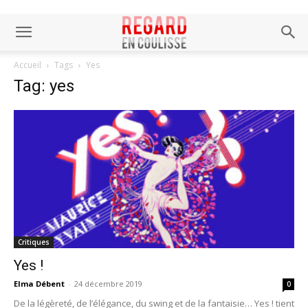
Accueil
Tags
Yes
Tag: yes
Critiques
Yes !
Elma Débent
-
24 décembre 2019
0
De la légèreté, de l’élégance, du swing et de la fantaisie… Yes ! tient