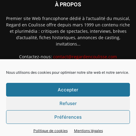
À PROPOS
Premier site Web francophone dédié à l’actualité du musical,
Regard en Coulisse offre depuis mars 1999 un contenu riche
et plurimédia : critiques de spectacles, interviews, brèves
d’actualité, fiches historiques, annonces de casting,
invitations…
Contactez-nous:
contact@regardencoulisse.com
Nous utilisons des cookies pour optimiser notre site web et notre service.
SUIVEZ-NOUS
Accepter
Refuser
Préférences
Intégration Ghislain Fayard
Mentions légales
Politique de cookies (EU)
Politique de cookies
Mentions légales