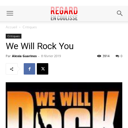
Accueil
Critiques
Critiques
We Will Rock You
Par
Alexia Guarinos
-
8 février 2019
3914
0