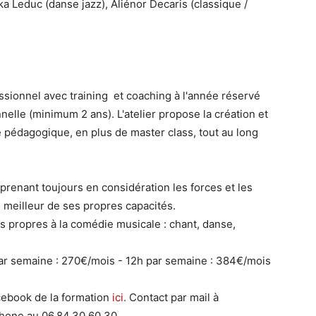
ka Leduc (danse jazz), Aliénor Decaris (classique /
sionnel avec training et coaching à l'année réservé
nelle (minimum 2 ans). L'atelier propose la création et
e pédagogique, en plus de master class, tout au long
renant toujours en considération les forces et les
u meilleur de ses propres capacités.
es propres à la comédie musicale : chant, danse,
par semaine : 270€/mois - 12h par semaine : 384€/mois
cebook de la formation
ici.
Contact par mail à
phone au 06.84.30.60.30