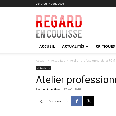
vendredi 7 août 2026
Regard
en
Coulisse
ACCUEIL
ACTUALITÉS
CRITIQUES
Accueil
Actualités
Atelier professionnel de la FCM
Actualités
Atelier profession
Par
La rédaction
-
27 août 2018
Partager