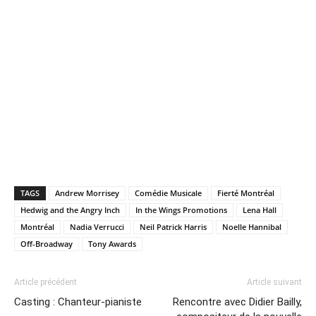
TAGS
Andrew Morrisey
Comédie Musicale
Fierté Montréal
Hedwig and the Angry Inch
In the Wings Promotions
Lena Hall
Montréal
Nadia Verrucci
Neil Patrick Harris
Noelle Hannibal
Off-Broadway
Tony Awards
Article précédent
Article suivant
Casting : Chanteur-pianiste
Rencontre avec Didier Bailly,