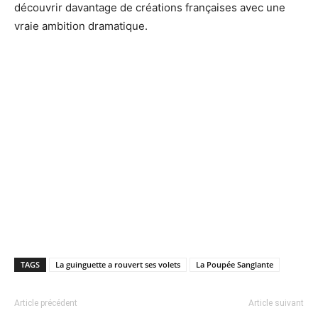
découvrir davantage de créations françaises avec une
vraie ambition dramatique.
TAGS
La guinguette a rouvert ses volets
La Poupée Sanglante
Article précédent
Article suivant