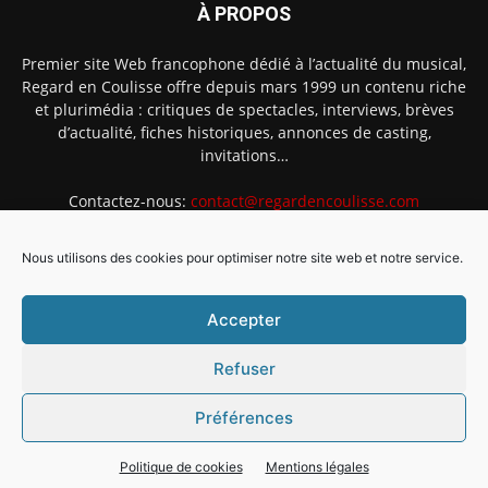
À PROPOS
Premier site Web francophone dédié à l’actualité du musical,
Regard en Coulisse offre depuis mars 1999 un contenu riche
et plurimédia : critiques de spectacles, interviews, brèves
d’actualité, fiches historiques, annonces de casting,
invitations…
Contactez-nous:
contact@regardencoulisse.com
Nous utilisons des cookies pour optimiser notre site web et notre service.
SUIVEZ-NOUS
Accepter
Refuser
Préférences
Intégration Ghislain Fayard
Mentions légales
Politique de cookies (EU)
Politique de cookies
Mentions légales