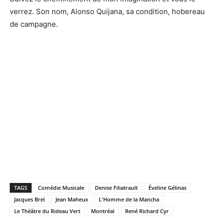
verrez. Son nom, Alonso Quijana, sa condition, hobereau
de campagne.
TAGS
Comédie Musicale
Denise Filiatrault
Éveline Gélinas
Jacques Brel
Jean Maheux
L'Homme de la Mancha
Le Théâtre du Rideau Vert
Montréal
René Richard Cyr