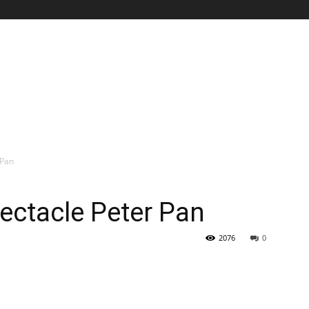
 Pan
pectacle Peter Pan
2076
0