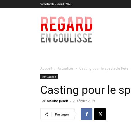
vendredi 7 août 2026
Regard
en
Coulisse
Accueil
Actualités
Casting pour le spectacle Peter
Actualités
Casting pour le s
Par
Marine Julien
-
20 février 2019
Partager