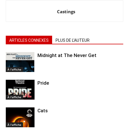
Castings
ARTICLES CONNEXES
PLUS DE L'AUTEUR
Midnight at The Never Get
À l'affiche
Pride
À l'affiche
Cats
À l'affiche