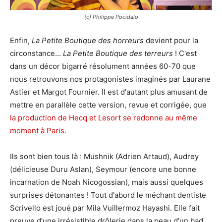
(c) Philippe Pocidalo
Enfin,
La Petite Boutique des horreurs
devient pour la
circonstance...
La Petite Boutique des terreurs
! C'est
dans un décor bigarré résolument années 60-70 que
nous retrouvons nos protagonistes imaginés par Laurane
Astier et Margot Fournier. Il est d'autant plus amusant de
mettre en parallèle cette version, revue et corrigée, que
la production de Hecq et Lesort se redonne au même
moment à Paris
.
Ils sont bien tous là : Mushnik (Adrien Artaud), Audrey
(délicieuse Duru Aslan), Seymour (encore une bonne
incarnation de Noah Nicogossian), mais aussi quelques
surprises détonantes ! Tout d'abord le méchant dentiste
Scrivello est joué par Mila Vuillermoz Hayashi. Elle fait
preuve d'une irrésistible drôlerie dans la peau d'un bad