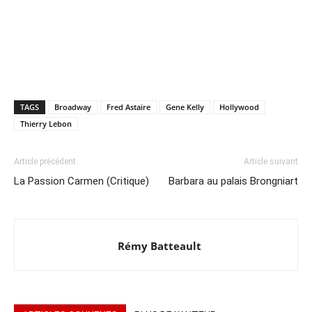
TAGS
Broadway
Fred Astaire
Gene Kelly
Hollywood
Thierry Lebon
Article précédent
Article suivant
La Passion Carmen (Critique)
Barbara au palais Brongniart
Rémy Batteault