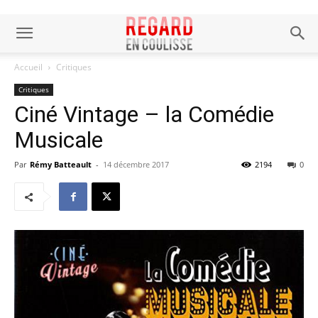
Accueil
Critiques
Critiques
Ciné Vintage – la Comédie
Musicale
Par
Rémy Batteault
-
14 décembre 2017
2194
0