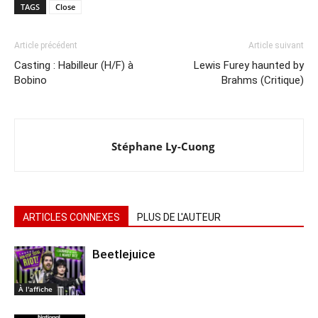
TAGS
Close
Article précédent
Article suivant
Casting : Habilleur (H/F) à
Lewis Furey haunted by
Bobino
Brahms (Critique)
Stéphane Ly-Cuong
ARTICLES CONNEXES
PLUS DE L'AUTEUR
Beetlejuice
À l'affiche