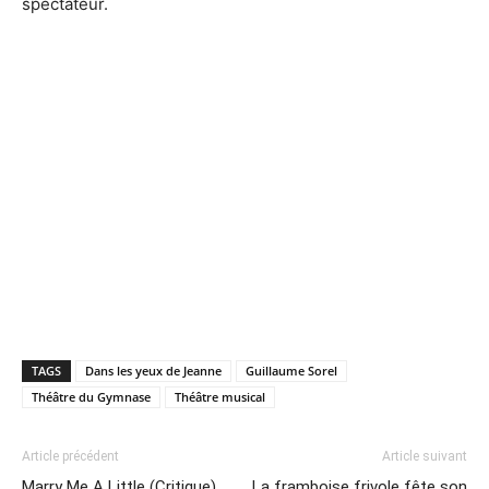
spectateur.
TAGS
Dans les yeux de Jeanne
Guillaume Sorel
Théâtre du Gymnase
Théâtre musical
Article précédent
Article suivant
Marry Me A Little (Critique)
La framboise frivole fête son