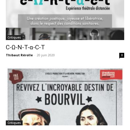
Critiques
C-Ω-N-T-α-C-T
Thibaut Rérolle
-
20 juin 2020
0
Critiques