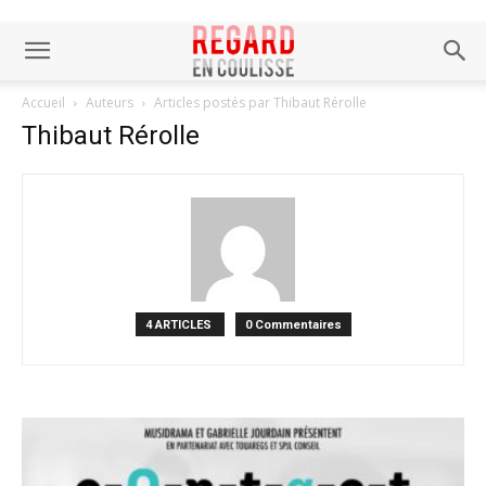
Accueil
Auteurs
Articles postés par Thibaut Rérolle
Thibaut Rérolle
4 ARTICLES
0 Commentaires