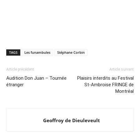
TAGS
Les funambules
Stéphane Corbin
Article précédent
Article suivant
Audition Don Juan – Tournée
Plaisirs interdits au Festival
étranger
St-Ambroise FRINGE de
Montréal
Geoffroy de Dieuleveult