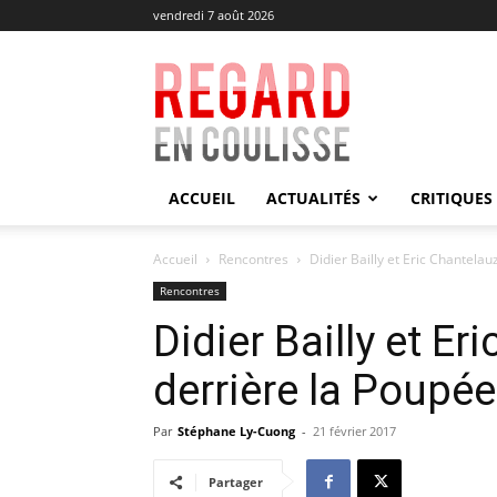
vendredi 7 août 2026
Regard
en
Coulisse
ACCUEIL
ACTUALITÉS
CRITIQUES
Accueil
Rencontres
Didier Bailly et Eric Chantelau
Rencontres
Didier Bailly et Er
derrière la Poupé
Par
Stéphane Ly-Cuong
-
21 février 2017
Partager