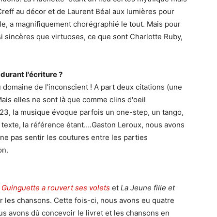
n Creff au décor et de Laurent Béal aux lumières pour
lle, a magnifiquement chorégraphié le tout. Mais pour
aussi sincères que virtuoses, ce que sont Charlotte Ruby,
urant l'écriture ?
 domaine de l'inconscient ! A part deux citations (une
ais elles ne sont là que comme clins d'oeil
923, la musique évoque parfois un one-step, un tango,
 texte, la référence étant….Gaston Leroux, nous avons
 ne pas sentir les coutures entre les parties
on.
 Guinguette a rouvert ses volets
et
La Jeune fille et
ur les chansons. Cette fois-ci, nous avons eu quatre
us avons dû concevoir le livret et les chansons en