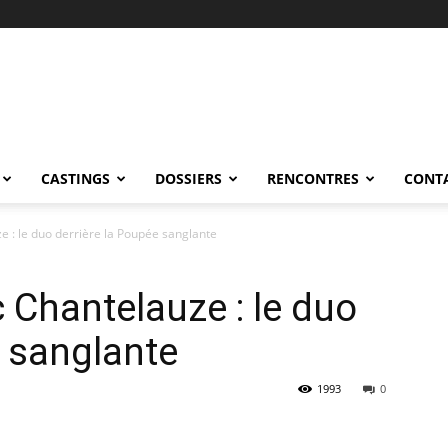
CASTINGS
DOSSIERS
RENCONTRES
CONT
ze : le duo derrière la Poupée sanglante
ic Chantelauze : le duo
e sanglante
1993
0