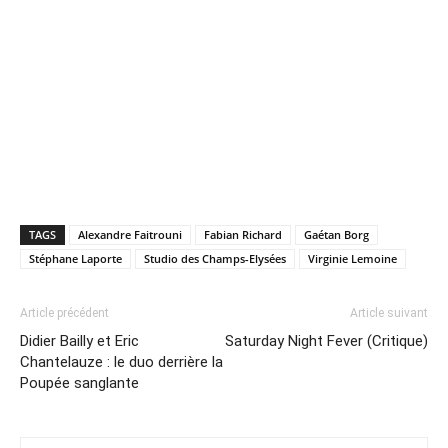
TAGS
Alexandre Faitrouni
Fabian Richard
Gaétan Borg
Stéphane Laporte
Studio des Champs-Elysées
Virginie Lemoine
Article précédent
Article suivant
Didier Bailly et Eric
Saturday Night Fever (Critique)
Chantelauze : le duo derrière la
Poupée sanglante