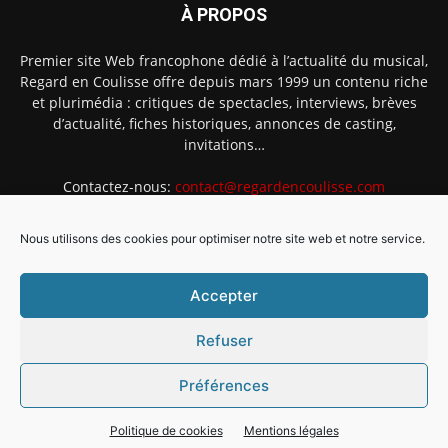
À PROPOS
Premier site Web francophone dédié à l’actualité du musical,
Regard en Coulisse offre depuis mars 1999 un contenu riche
et plurimédia : critiques de spectacles, interviews, brèves
d’actualité, fiches historiques, annonces de casting,
invitations…
Contactez-nous:
contact@regardencoulisse.com
Nous utilisons des cookies pour optimiser notre site web et notre service.
SUIVEZ-NOUS
Accepter
Refuser
Préférences
Intégration Ghislain Fayard
Mentions légales
Politique de cookies (EU)
Politique de cookies
Mentions légales