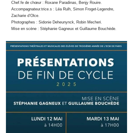
Chef.fe de chœur : Roxane Paradinas, Benjy Rouire.
Accompagnateur.trice.s : Léa Rulh, Simon Froget-Legendre,
Zacharie d’Olce.
Photographes : Sidonie Deheunynck, Robin Mecheri.
Mise en scène : Stéphanie Gagneux et Guillaume Bouchède.