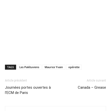
TAGS
Les Palétuviens
Maurice Yvain
opérette
Article précédent
Article suivant
Journées portes ouvertes à
Canada – Grease
l’ECM de Paris