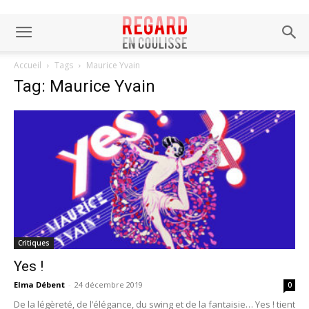
Accueil
Tags
Maurice Yvain
Tag: Maurice Yvain
Critiques
Yes !
Elma Débent
-
24 décembre 2019
0
De la légèreté, de l’élégance, du swing et de la fantaisie… Yes ! tient