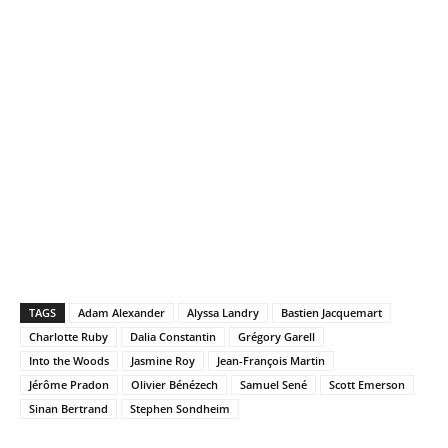
TAGS
Adam Alexander
Alyssa Landry
Bastien Jacquemart
Charlotte Ruby
Dalia Constantin
Grégory Garell
Into the Woods
Jasmine Roy
Jean-François Martin
Jérôme Pradon
Olivier Bénézech
Samuel Sené
Scott Emerson
Sinan Bertrand
Stephen Sondheim