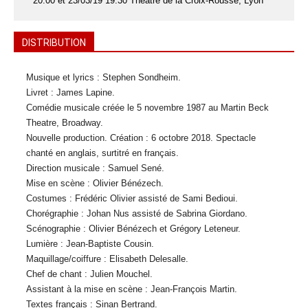
20:00 et 23/03/19 19:30 Théâtre de la Croix-Rousse, Lyon
DISTRIBUTION
Musique et lyrics : Stephen Sondheim.
Livret : James Lapine.
Comédie musicale créée le 5 novembre 1987 au Martin Beck
Theatre, Broadway.
Nouvelle production. Création : 6 octobre 2018. Spectacle
chanté en anglais, surtitré en français.
Direction musicale : Samuel Sené.
Mise en scène : Olivier Bénézech.
Costumes : Frédéric Olivier assisté de Sami Bedioui.
Chorégraphie : Johan Nus assisté de Sabrina Giordano.
Scénographie : Olivier Bénézech et Grégory Leteneur.
Lumière : Jean-Baptiste Cousin.
Maquillage/coiffure : Elisabeth Delesalle.
Chef de chant : Julien Mouchel.
Assistant à la mise en scène : Jean-François Martin.
Textes français : Sinan Bertrand.