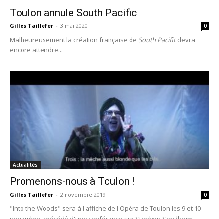
Toulon annule South Pacific
Gilles Taillefer
-
3 mai 2020
0
Malheureusement la création française de
South Pacific
devra
encore attendre...
Actualités
Promenons-nous à Toulon !
Gilles Taillefer
-
2 novembre 2019
0
"Into the Woods" sera à l'affiche de l'Opéra de Toulon les 9 et 10
novembre, précédé d'une conférence sur Stephen Sondheim