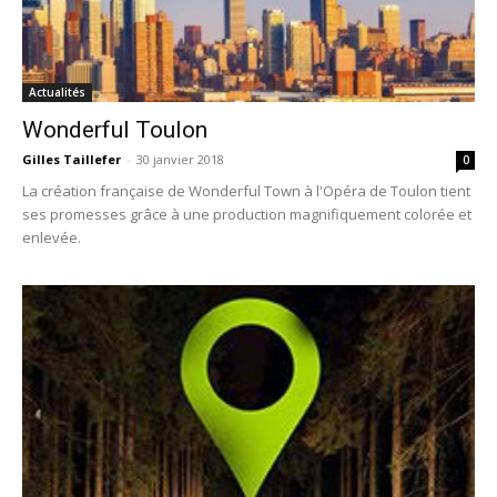
Actualités
Wonderful Toulon
Gilles Taillefer
-
30 janvier 2018
0
La création française de Wonderful Town à l'Opéra de Toulon tient
ses promesses grâce à une production magnifiquement colorée et
enlevée.