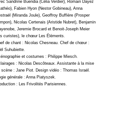
ec Sandrine Buendia (Célia Verdier), Romain Dayez
athéo), Fabien Hyon (Nestor Gobineau), Anna
straël (Miranda Joule), Geoffroy Buffière (Prosper
mpon), Nicolas Certenais (Aristide Nubret), Benjamin
yenobe, Jeremie Brocard et Benoit-Joseph Meier
es curistes), le chœur Les Éléments.
ef de chant : Nicolas Chesneau. Chef de chœur :
ël Suhubiette.
énographie et costumes : Philippe Miesch.
lairages : Nicolas Descôteaux. Assistante à la mise
 scène : Jane Piot. Design vidéo : Thomas Israël.
gie générale : Anna Piatyszek.
oduction : Les Frivolités Parisiennes.