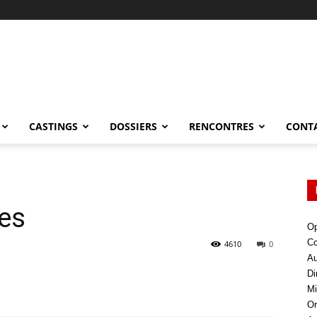
CASTINGS
DOSSIERS
RENCONTRES
CONT
es
Op
Co
4610
0
Au
Di
Mi
Or