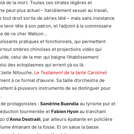
à de la mort. Toutes ces strates légères et
ne peut plus actuel – harcèlement sexuel au travail,
 tout droit sortie de séries télé – mais sans insistance
ue tenir tête à son patron, et l’adjoint à la commissaire
que de ce cher Watson…
issants pratiques et fonctionnels, qui permettent
urtout ombres chinoises et projections vidéo qui
iquide, celui de la mer qui baigne l’établissement
elui des ectoplasmes qui errent çà ou là.
zelle Nitouche
,
Le Testament de la tante Caroline
)
ment à ce format d'œuvre. Sa taille d’orchestre de
ttent à plusieurs instruments de se distinguer pour
.
o de protagonistes :
Sandrine Buendia
au lyrisme pur et
séduction tourmentée et
Fabien Hyon
au tranchant
zo d’
Anna Destraël
, par ailleurs épatante en policière
olume émanant de la fosse. Et on salue la basse