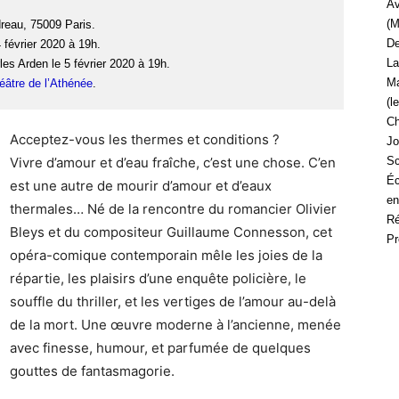
Av
(M
reau, 75009 Paris.
De
4 février 2020 à 19h.
La
es Arden le 5 février 2020 à 19h.
Ma
héâtre de l’Athénée
.
(l
Ch
Acceptez-vous les thermes et conditions ?
Jo
Vivre d’amour et d’eau fraîche, c’est une chose. C’en
Sc
Éc
est une autre de mourir d’amour et d’eaux
en
thermales… Né de la rencontre du romancier Olivier
Ré
Bleys et du compositeur Guillaume Connesson, cet
Pr
opéra-comique contemporain mêle les joies de la
répartie, les plaisirs d’une enquête policière, le
souffle du thriller, et les vertiges de l’amour au-delà
de la mort. Une œuvre moderne à l’ancienne, menée
avec finesse, humour, et parfumée de quelques
gouttes de fantasmagorie.