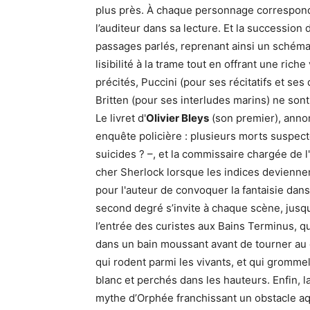
plus près. À chaque personnage correspond
l’auditeur dans sa lecture. Et la succession 
passages parlés, reprenant ainsi un schéma
lisibilité à la trame tout en offrant une ric
précités, Puccini (pour ses récitatifs et s
Britten (pour ses interludes marins) ne sont 
Le livret d'
Olivier Bleys
(son premier), annon
enquête policière : plusieurs morts suspec
suicides ? –, et la commissaire chargée de l'
cher Sherlock lorsque les indices devienne
pour l'auteur de convoquer la fantaisie dans
second degré s’invite à chaque scène, jusq
l’entrée des curistes aux Bains Terminus, q
dans un bain moussant avant de tourner au 
qui rodent parmi les vivants, et qui gromm
blanc et perchés dans les hauteurs. Enfin, 
mythe d’Orphée franchissant un obstacle aq