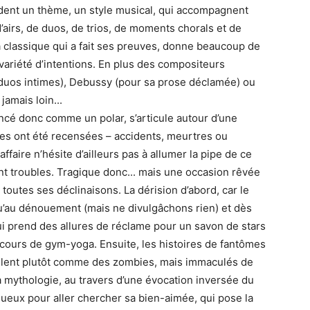
ent un thème, un style musical, qui accompagnent
d’airs, de duos, de trios, de moments chorals et de
 classique qui a fait ses preuves, donne beaucoup de
he variété d’intentions. En plus des compositeurs
es duos intimes), Debussy (pour sa prose déclamée) ou
jamais loin...
cé donc comme un polar, s’articule autour d’une
tes ont été recensées – accidents, meurtres ou
affaire n’hésite d’ailleurs pas à allumer la pipe de ce
nt troubles. Tragique donc... mais une occasion rêvée
 toutes ses déclinaisons. La dérision d’abord, car le
u’au dénouement (mais ne divulgâchons rien) et dès
ui prend des allures de réclame pour un savon de stars
cours de gym-yoga. Ensuite, les histoires de fantômes
ellent plutôt comme des zombies, mais immaculés de
la mythologie, au travers d’une évocation inversée du
ueux pour aller chercher sa bien-aimée, qui pose la