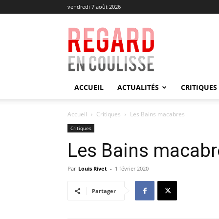
vendredi 7 août 2026
Regard
en
Coulisse
ACCUEIL
ACTUALITÉS
CRITIQUES
Accueil
Critiques
Les Bains macabres
Critiques
Les Bains macabr
Par
Louis Rivet
-
1 février 2020
Partager