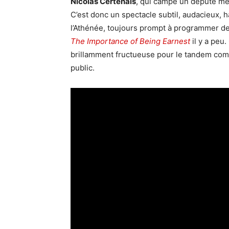
Nicolas Certenais
, qui campe un député me
C’est donc un spectacle subtil, audacieux, 
l’Athénée, toujours prompt à programmer 
The Importance of Being Earnest
il y a peu
brillamment fructueuse pour le tandem compo
public.