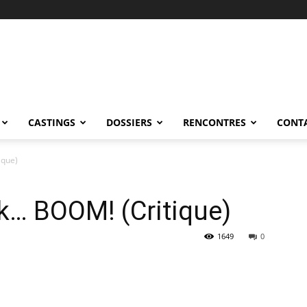
CASTINGS
DOSSIERS
RENCONTRES
CONT
ique)
ck… BOOM! (Critique)
1649
0