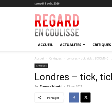
samedi 8 août 2026
Regard
en
Coulisse
ACCUEIL
ACTUALITÉS
CRITIQUES
Accueil
Critiques
Londres – tick, tick… BOOM! (Crit
Critiques
Londres – tick, ti
Par
Thomas Schmidt
-
13 mai 2017
Partager