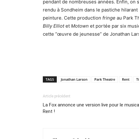
pendant de nombreuses années. Enfin, on s
rendu à Sondheim dans le pastiche hilarant 
peinture. Cette production
fringe
au Park T
Billy Elliot
et
Motown
et portée par six musi
cette “œuvre de jeunesse” de Jonathan Lar
TAGS
Jonathan Larson
Park Theatre
Rent
T
Article précédent
La Fox annonce une version live pour le musica
Rent !