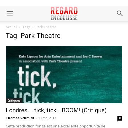
Accueil
Tags
Park Theatre
Tag: Park Theatre
Critiques
Londres – tick, tick… BOOM! (Critique)
Thomas Schmidt
-
13 mai 2017
0
Cette production fringe est une excellente opportunité de