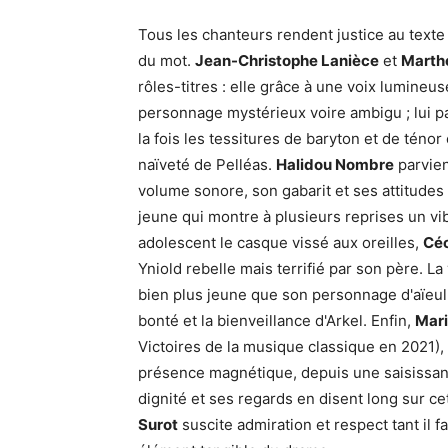
Tous les chanteurs rendent justice au texte
du mot.
Jean-Christophe Lanièce
et
Marth
rôles-titres : elle grâce à une voix lumineus
personnage mystérieux voire ambigu ; lui par
la fois les tessitures de baryton et de ténor
naïveté de Pelléas.
Halidou Nombre
parvien
volume sonore, son gabarit et ses attitudes
jeune qui montre à plusieurs reprises un vi
adolescent le casque vissé aux oreilles,
Céc
Yniold rebelle mais terrifié par son père. La
bien plus jeune que son personnage d'aïeul 
bonté et la bienveillance d'Arkel. Enfin,
Mari
Victoires de la musique classique en 2021),
présence magnétique, depuis une saisissante
dignité et ses regards en disent long sur cet
Surot
suscite admiration et respect tant il f