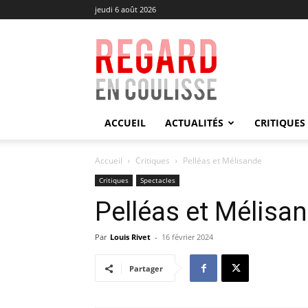
jeudi 6 août 2026
Regard
en
Coulisse
ACCUEIL
ACTUALITÉS
CRITIQUES
Accueil
Critiques
Pelléas et Mélisande
Critiques
Spectacles
Pelléas et Mélisa
Par
Louis Rivet
-
16 février 2024
Partager