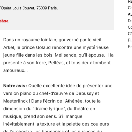
Ré
Co
’Opéra Louis Jouvet, 75009 Paris.
Av
Da
héâtre
.
Co
Cé
Dans un royaume lointain, gouverné par le vieil
Pi
Arkel, le prince Golaud rencontre une mystérieuse
Pr
jeune fille dans les bois, Mélisande, qu’il épouse. Il la
présente à son frère, Pelléas, et tous deux tombent
amoureux...
Notre avis :
Quelle excellente idée de présenter une
version piano du chef-d'œuvre de Debussy et
Maeterlinck ! Dans l'écrin de l'Athénée, toute la
dimension du "drame lyrique", du théâtre en
musique, prend son sens. S'il manque
inévitablement la texture et la palette des couleurs
de l'orchestre, les harmonies et les nuances du