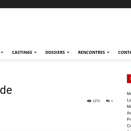
CASTINGS
DOSSIERS
RENCONTRES
CONT
nde
Mu
Li
2273
0
Mi
As
Pr
Cr