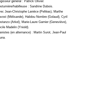
gisseur général : Patrick Olivier.
stumière/habilleuse : Sandrine Dubois.
ec Jean-Christophe Lanièce (Pelléas), Marthe
vost (Mélisande), Halidou Nombre (Golaud), Cyril
stanzo (Arkel), Marie-Laure Garnier (Geneviève),
cile Madelin (Yniold).
anistes (en alternance) : Martin Surot, Jean-Paul
una.