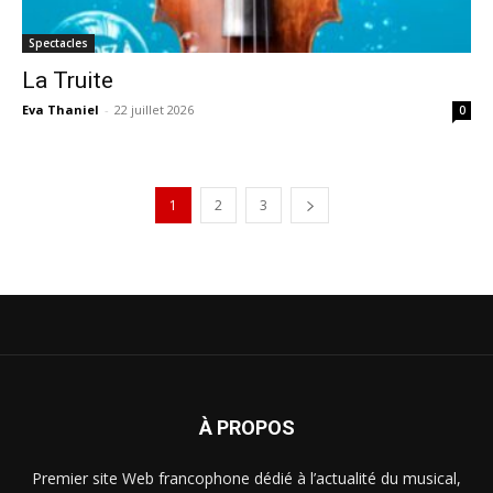
Spectacles
La Truite
Eva Thaniel
-
22 juillet 2026
0
1
2
3
À PROPOS
Premier site Web francophone dédié à l’actualité du musical,