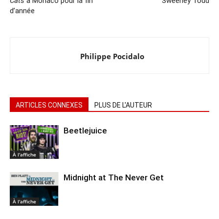
Cats
à Monaco pour la fin
Sweeney Todd
d’année
Philippe Pocidalo
ARTICLES CONNEXES
PLUS DE L'AUTEUR
Beetlejuice
À l'affiche
Midnight at The Never Get
À l'affiche