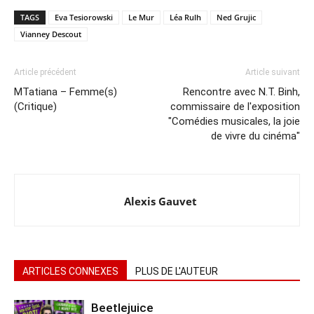
TAGS
Eva Tesiorowski
Le Mur
Léa Rulh
Ned Grujic
Vianney Descout
Article précédent
Article suivant
MTatiana – Femme(s)
Rencontre avec N.T. Binh,
(Critique)
commissaire de l'exposition
"Comédies musicales, la joie
de vivre du cinéma"
Alexis Gauvet
ARTICLES CONNEXES
PLUS DE L'AUTEUR
Beetlejuice