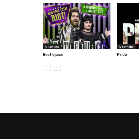
À l'affiche
À l'affiche
Beetlejuice
Pride