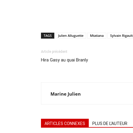
TAGS
Julien Alluguette
Mtatiana
Sylvain Rigault
Article précédent
Hira Gasy au quai Branly
Marine Julien
ARTICLES CONNEXES
PLUS DE L'AUTEUR