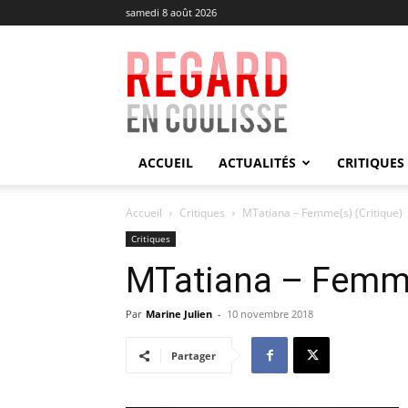
samedi 8 août 2026
Regard
en
Coulisse
ACCUEIL
ACTUALITÉS
CRITIQUES
Accueil
Critiques
MTatiana – Femme(s) (Critique)
Critiques
MTatiana – Femme
Par
Marine Julien
-
10 novembre 2018
Partager