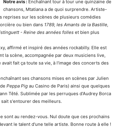
Notre avis :
Enchaînant tour à tour une quinzaine de
chansons, Mtatiana a de quoi surprendre. Artiste-
urs reprises sur les scènes de plusieurs comédies
orcière ou bien dans
1789, les Amants de la Bastille,
istinguett - Reine des années folles
et bien plus
xy, affirmé et inspiré des années rockabilly. Elle est
ient la scène, accompagnée par deux musiciens live,
vait fait ça toute sa vie, à l'image des concerts des
 enchaînant ses chansons mises en scènes par Julien
, de
Peppa Pig
au Casino de Paris) ainsi que quelques
hann Têté. Sublimée par les perruques d'Audrey Borca
 sait s'entourer des meilleurs.
sse sont au rendez-vous. Nul doute que ces prochains
ant le talent d'une telle artiste. Bonne route à elle !